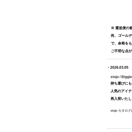
※ 運送便の
尚、ゴールデ
で、余裕をも
ご不明な点が
・2026.03.05
stojo / Biggie 
持ち運びにも
人気のアイテ
再入荷いたし
stojo カタロ