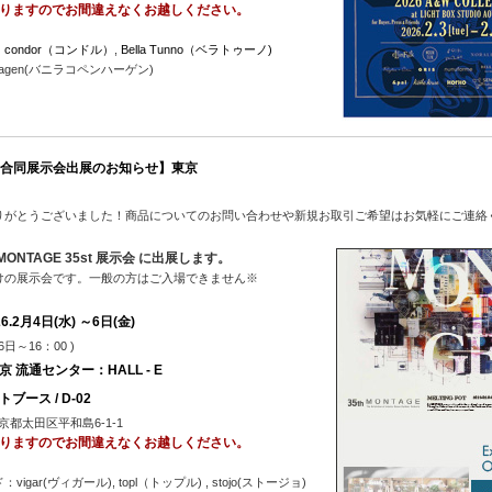
りますのでお間違えなくお越しください。
：
condor（コンドル）
,
Bella Tunno（ベラトゥーノ)
penhagen(バニラコペンハーゲン)
合同展示会出展のお知らせ
】東京
りがとうございました！商品についてのお問い合わせや新規お取引ご希望はお気軽にご連絡
MONTAGE 35st 展示会 に出展します。
けの展示会です。一般の方はご入場できません※
26.2月4日(水) ～6日(金)
（6日～16：00 )
京 流通センター：HALL - E
ブース / D-02
 東京都太田区平和島6-1-1
りますのでお間違えなくお越しください。
igar(ヴィガール), topl（トップル) , stojo(ストージョ)