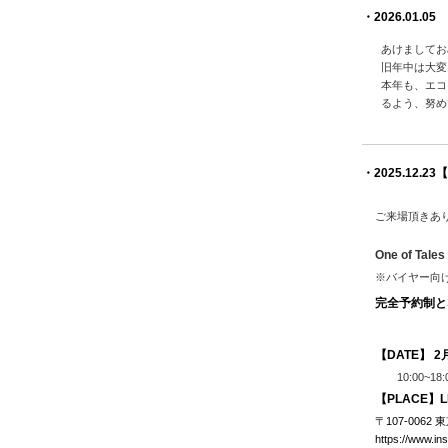
・2026.01
あけましてお
旧年中は大変
本年も、エコ
るよう、努め
・2025.12.23
【
ご来場頂きあ
One of Tales
※バイヤー向
完全予約制と
【DATE】 2月
10:00~18:
【PLACE】LI
〒107-006
https://www.in