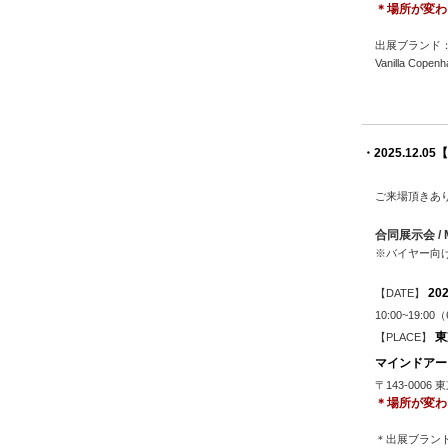
＊場所が変わ
出展ブランド
Vanilla Co
・2025.12.05
【
ご来場頂きあ
合同展示会 / 
※バイヤー向
20
【DATE】
10:00~19:00
東
【PLACE】
マインドアート
〒143-0006
＊場所が変わ
＊出展ブランド：v