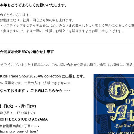
.05 本年もどうぞよろしくお願いいたします。
めでとうございます。
お世話になり、社員一同心より御礼申し上げます。
・サスティナブルなアイテムをはじめ、みなさまの暮らしをより楽しく豊かになるような
て参りますので、より一層のご支援、お引立てを賜りますようお願い申し上げます。
合同展示会出展のお知らせ
】東京
りがとうございました！商品についてのお問い合わせや新規お取引ご希望はお気軽にご連絡
 Kids Trade Show 2026
AW
collection に出展します。
けの展示会です。一般の方はご入場できません※
なっております ： ご予約はこちらから >>>
3日(火) ～ 2月5日(木)
00 (5日：～17：00まで）
GHT BOX STUDIO AOYAMA
2 東京都港区南青山5丁目16－7
stagram.com/one_of_tales/