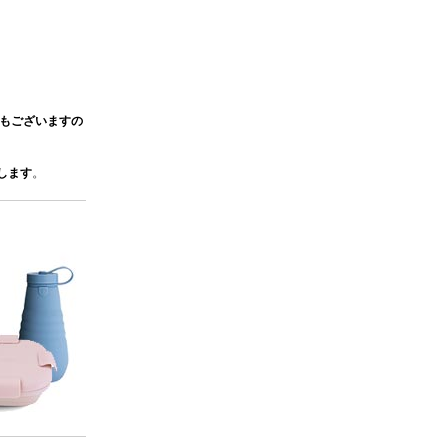
延もございますの
。
します