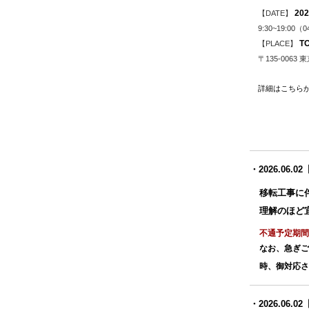
20
【DATE】
9:30~19:00（
T
【PLACE】
〒135-0063
詳細はこちらから
・2026.0
移転工事に
理解のほど
不通予定期間
なお、急ぎご
時、御対応さ
・2026.06