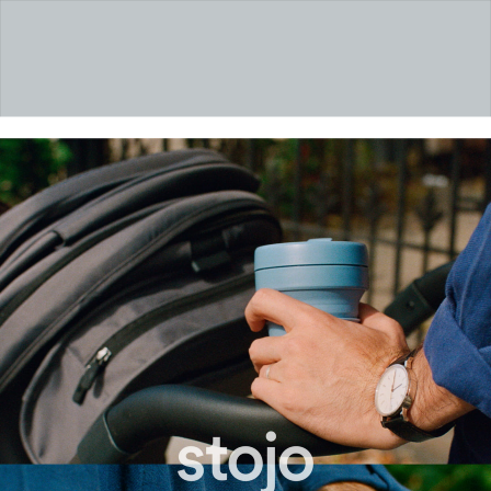
ス
ト
ー
ジ
ョ
vol.8